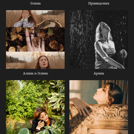
Элина
Привидения
Алина и Элина
Арина