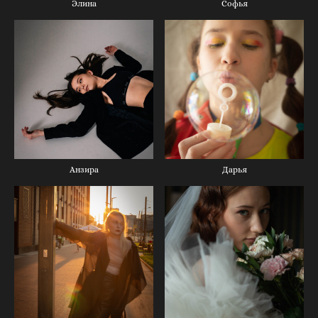
Элина
Софья
Анзира
Дарья